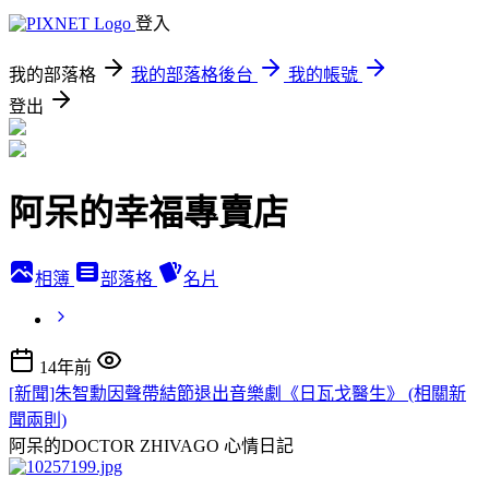
登入
我的部落格
我的部落格後台
我的帳號
登出
阿呆的幸福專賣店
相簿
部落格
名片
14年前
[新聞]朱智勳因聲帶結節退出音樂劇《日瓦戈醫生》 (相關新
聞兩則)
阿呆的DOCTOR ZHIVAGO
心情日記