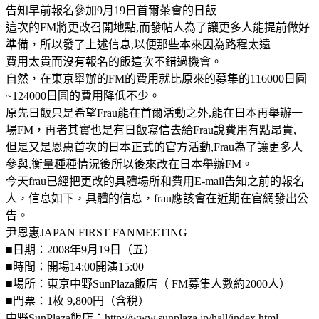
告知早前報名參加9月19日首爾茶會的日飯
這次的FM將更改召開地點,而發帖人為了讓更多人能提前做好
準備，所以發了上述信息,以便那些本來因為路程太遠
費用太貴而沒有報名的飯這次不錯過機會。
自然，在東京舉辦的FM的費用就比原來的募集的116000日圓
~124000日圓的費用降低不少。
原先日飯只是希望Frau能在首爾活動之外,能在日本再舉辦一
場FM，再者其實也是有日飯寫信去給Frau說費用有點昂貴,
但是又是恩惠首次的日本正式的官方活動,Frau為了讓更多人
參與,衡量種種情況後所以後來改在日本舉辦FM。
今天frau已經把更改的具體場所和費用E-mail告知之前的報名
人，信息如下，具體的信息，frau應該會在近期在官網發出公
告。
尹恩惠JAPAN FIRST FANMEETING
■日期：2008年9月19日（五）
■時間：開場14:00開演15:00
■場所：東京中野SunPlaza飯店（ FM募集人數約2000人）
■門票：1枚 9,800円（含稅）
中野SunPlaza飯店：http://www.sunplaza.jp/hall/index.html