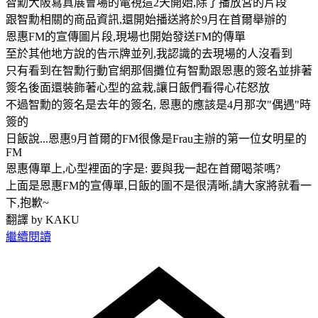
智勳大阪寫真展會場的電視這2天開始,除了播放宮的片段
跟智勳相關的商品資訊,還開始播送將於9月在首爾舉辦的
恩惠FM的宣傳圖片段,現場也開始發送FM的傳單
至於其他地方說的告示牌並列,我認識的去現場的人沒看到
只有看到在智勳行動官網那個攤位有智勳跟恩惠的簽名並排著
簽名後面還裝飾著心型的盆栽,讓日飯們看得心花怒放
不過智勳的簽名是去年的簽名, 恩惠的應該是4月那次"偶遇"時
簽的
日飯說...恩惠9月首爾的FM很像是Frau主辦的第一位女明星的
FM
恩惠傳單上,心型裡面的字是: 要與我一起在首爾喝茶嗎?
上面是恩惠FM的宣傳單,日飯的圖不是很清晰,請大家將就看一
下,抱歉~
翻譯 by KAKU
繼續閱讀