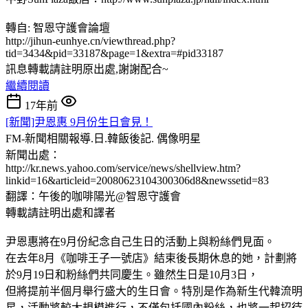
轉自: 智恩守護會論壇
http://jihun-eunhye.cn/viewthread.php?
tid=3434&pid=33187&page=1&extra=#pid33187
訊息轉載請註明原出處,謝謝配合~
繼續閱讀
17年前
[新聞]尹恩惠 9月份生日會見！
FM-新聞相關報導.日.韓飯後記.
偶像明星
新聞出處：
http://kr.news.yahoo.com/service/news/shellview.htm?
linkid=16&articleid=20080623104300306d8&newssetid=83
翻譯：午後的咖啡陽光@智恩守護會
轉載請註明出處和譯者
尹恩惠將在9月份紀念自己生日的活動上與粉絲們見面。
在去年8月《咖啡王子一號店》結束後長期休息的她，計劃將
於9月19日和粉絲們共同慶生。雖然生日是10月3日，
但將提前半個月舉行盛大的生日會。特別是作為新生代韓流明
星，活動將較大規模進行，不僅包括國內粉絲，也將一起招待