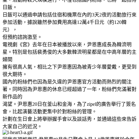
日飯。
日飯可以通過申請包括住宿和機票在內的3天2夜的活動旅行來
參加活動，據說雖然參加費用高達12萬4千日元（約120韓
元），
但預約諮詢激至。
電視劇《宮》去年在日本被播放以來，尹恩惠成長為韓流明
星。特別是包括裴勇俊的大多數韓流明星都是在中高年層的主
婦間
擁有很高人氣，相比之下尹恩惠因為被青少年層愛戴，更受到
很大期待。
國內的粉絲們也因為是久違的尹恩惠官方活動而熱烈的關注
著。同時因為尹恩惠的休息已經超過了一年，粉絲們充滿著對
新作品的
渴望。尹恩惠20日在釜山和金海，為了zipel的廣告舉行了簽名
會，比起演藝活動更集中於對粉絲的管理。
計劃在生日會上將舉辦握手會以及談話秀，並通過這些來告訴
大家自己的近況。