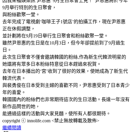
因我來福娛樂訊 尹恩惠“9月生日聚會上見！”尹恩惠將於今年
9月舉行特別的生日聚會，
與粉絲歡聚一堂。
去年完成了電視劇‘咖啡王子1號店’的拍攝工作，現在尹恩惠
正在休假調整，
並計劃將在9月19日舉行生日聚會和粉絲歡聚一堂。
雖然尹恩惠的生日是在10月3日，但今年卻提前到了9月過生
日。
此次生日聚會不僅會邀請韓國的粉絲,作為新生代韓流明星的
她還將有眾多日本粉絲特意從日本趕過來祝賀。
去年在日本播出的‘宮’收到了很好的效果，使她成為了新生代
韓流代表。
與裴勇俊在日本受到主婦的喜歡不同，尹恩惠受到了日本青少
年的喜愛。
韓國國內的粉絲們也非常期待這次的生日活動。長達一年沒有
新作品問世的她，
能通過這樣的活動與大家見麵，使所有人都很期待。
copyright ⓒ innolife.com <禁止無故轉載及散佈>
繼續閱讀