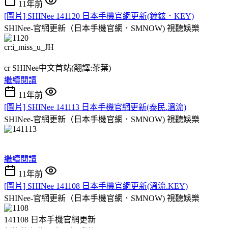
11年前
[圖片] SHINee 141120 日本手機官網更新(鐘鉉．KEY)
SHINee-官網更新（日本手機官網．SMNOW)
視聽娛樂
cr:i_miss_u_JH
cr SHINee中文首站(翻譯:茶葉)
繼續閱讀
11年前
[圖片] SHINee 141113 日本手機官網更新(泰民.溫流)
SHINee-官網更新（日本手機官網．SMNOW)
視聽娛樂
繼續閱讀
11年前
[圖片] SHINee 141108 日本手機官網更新(溫流.KEY)
SHINee-官網更新（日本手機官網．SMNOW)
視聽娛樂
141108 日本手機官網更新