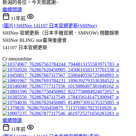
新潟的各位，今天很感謝~
繼續閱讀
11年前
[圖片] SHINee 141107 日本官網更新(SHINee)
SHINee-官網更新（日本手機官網．SMNOW)
視聽娛樂
SHINee BLING star臺灣後援會
141107 日本官網更新
Cr minoutshine
繼續閱讀
11年前