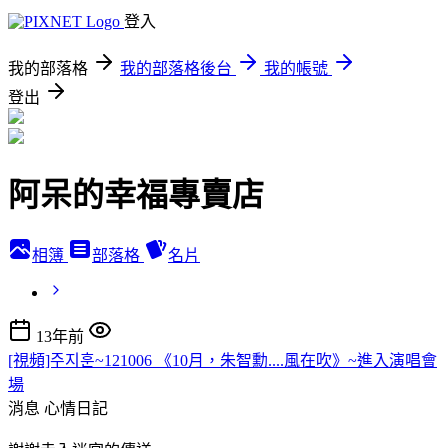
登入
我的部落格
我的部落格後台
我的帳號
登出
阿呆的幸福專賣店
相簿
部落格
名片
13年前
[視頻]주지훈~121006 《10月，朱智勳....風在吹》~進入演唱會
場
消息
心情日記