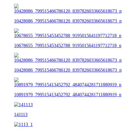
10428086_799515466786120_8397826033665618673_n
10678655_799515453452788_9195015641197712718_n
10428086_799515466786120_8397826033665618673_n
10891979_799515413452792_4840744281711880919_n
141113